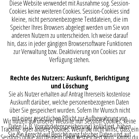
Diese Website verwendet mit Ausnahme sog. Session-
Cookies keine weiteren Cookies. Session-Cookies sind
kleine, nicht personenbezogene Textdateien, die im
Speicher Ihres Browsers abgelegt werden um Sie von
anderen Nutzern zu unterscheiden. Ich weise darauf
hin, dass in jeder gängigen Browsersoftware Funktionen
zur Verwaltung bzw. Deaktivierung von Cookies zur
Verfügung stehen.
Rechte des Nutzers: Auskunft, Berichtigung
und Löschung
Sie als Nutzer erhalten auf Antrag Ihrerseits kostenlose
Auskunft darüber, welche personenbezogenen Daten
über Sie gespeichert wurden. Sofern Ihr Wunsch nicht
mit einer gesetzlichen Pflicht zur Aufbewahrung von
Wir nutzen auf unserer Website nur Session-Cookies, keine
Daten (z. B. Vorratsdatenspeicherung) kollidiert, haben
Tracking- oder andere Cookies. Wenn du nicht willst, dass ein
Sie ein Anrecht auf Berichtigung falscher Daten und auf
Session-Cookie auf deinem Gerät gespeichert wird, kannst du